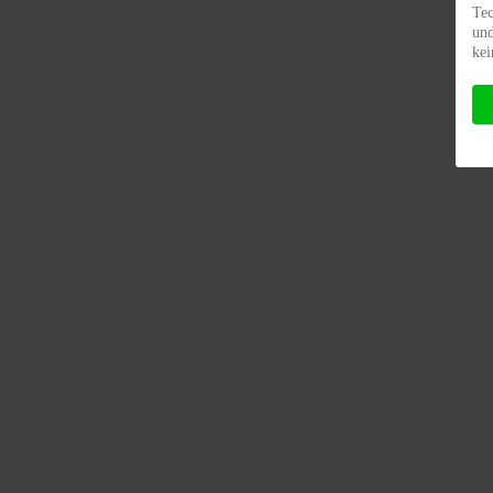
Tec
und
kei