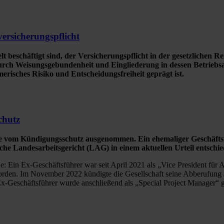
ersicherungspflicht
lt beschäftigt sind, der Versicherungspflicht in der gesetzlichen 
durch Weisungsgebundenheit und Eingliederung in dessen Betriebs
merisches Risiko und Entscheidungsfreiheit geprägt ist.
chutz
te vom Kündigungsschutz ausgenommen. Ein ehemaliger Geschäftsf
he Landesarbeitsgericht (LAG) in einem aktuellen Urteil entschie
 Ein Ex-Geschäftsführer war seit April 2021 als „Vice President für A“
 worden. Im November 2022 kündigte die Gesellschaft seine Abberufun
x-Geschäftsführer wurde anschließend als „Special Project Manager“ ge