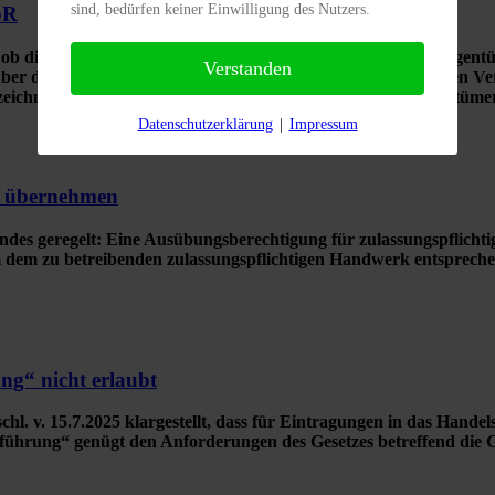
sind, bedürfen keiner Einwilligung des Nutzers.
bR
ob die Einbringung eines Familienheims durch einen Alleineigentü
Verstanden
über dem anderen, beschenkten Ehegatten führt. Im notariellen Ve
chnet. Beide Eheleute wurden als Gesellschafter und Eigentüme
Datenschutzerklärung
|
Impressum
eb übernehmen
es geregelt: Eine Ausübungsberechtigung für zulassungspflichti
 dem zu betreibenden zulassungspflichtigen Handwerk entsprechen
ung“ nicht erlaubt
. v. 15.7.2025 klargestellt, dass für Eintragungen in das Handelsr
tsführung“ genügt den Anforderungen des Gesetzes betreffend die 