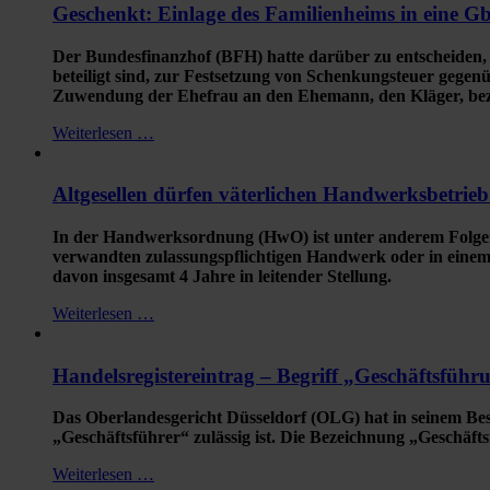
Geschenkt: Einlage des Familienheims in eine G
Der Bundesfinanzhof (BFH) hatte darüber zu entscheiden, 
beteiligt sind, zur Festsetzung von Schenkungsteuer gegen
Zuwendung der Ehefrau an den Ehemann, den Kläger, bezei
Weiterlesen …
Altgesellen dürfen väterlichen Handwerksbetri
In der Handwerksordnung (HwO) ist unter anderem Folgend
verwandten zulassungspflichtigen Handwerk oder in einem
davon insgesamt 4 Jahre in leitender Stellung.
Weiterlesen …
Handelsregistereintrag – Begriff „Geschäftsführ
Das Oberlandesgericht Düsseldorf (OLG) hat in seinem Beschl
„Geschäftsführer“ zulässig ist. Die Bezeichnung „Geschäf
Weiterlesen …