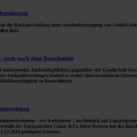
übereignung
 ob die Rückabwicklung einer Anteilsübertragung von GmbH-Antei
len lässt.
 – auch nach dem Ausscheiden
mfassenden Auskunftspflichten gegenüber der Gesellschaft bzw. d
hes Auskunftsverlangen bedarf es weder eines besonderen Interess
äftsführertätigkeit zu kontrollieren.
unternehmen
Kleinunternehmen – wir berichteten – im Hinblick auf Umsatzgrenz
erhalb der Europäischen Union (EU). Diese Reform hat das Bund
 31.12.2024 getätigten Umsätze.