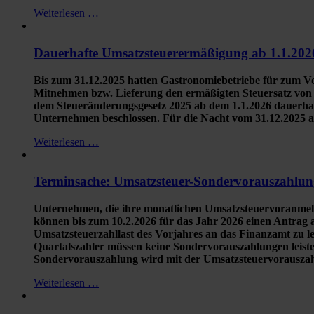
Weiterlesen …
Dauerhafte Umsatzsteuerermäßigung ab 1.1.2026
Bis zum 31.12.2025 hatten Gastronomiebetriebe für zum V
Mitnehmen bzw. Lieferung den ermäßigten Steuersatz von 
dem Steueränderungsgesetz 2025 ab dem 1.1.2026 dauerhaf
Unternehmen beschlossen. Für die Nacht vom 31.12.2025 auf
Weiterlesen …
Terminsache: Umsatzsteuer-Sondervorauszahlun
Unternehmen, die ihre monatlichen Umsatzsteuervoranmeldu
können bis zum 10.2.2026 für das Jahr 2026 einen Antrag au
Umsatzsteuerzahllast des Vorjahres an das Finanzamt zu l
Quartalszahler müssen keine Sondervorauszahlungen leis
Sondervorauszahlung wird mit der Umsatzsteuervorauszah
Weiterlesen …