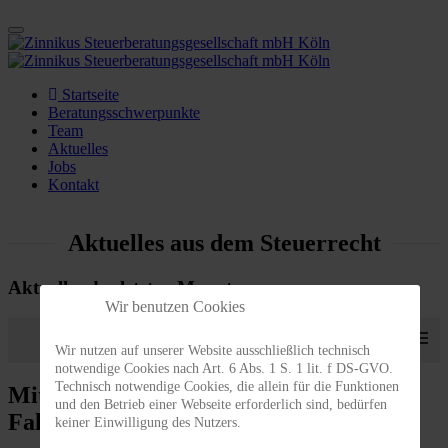
Startseite
Beratungsschwerpunkte
Team
Aktuelles
Jobs
Kontakt
Aktuelles aus dem Steuerrecht
Aktuelles der letzten Monate
Wir benutzen Cookies
≡
Wir nutzen auf unserer Website ausschließlich technisch
notwendige Cookies nach Art. 6 Abs. 1 S. 1 lit. f DS-GVO.
Technisch notwendige Cookies, die allein für die Funktionen
Mithaftung wegen Nichttragen eines
und den Betrieb einer Webseite erforderlich sind, bedürfen
Fahrradhelms?
keiner Einwilligung des Nutzers.