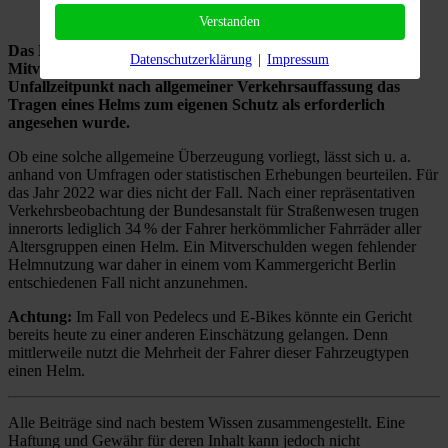
Verstanden
Das Nichttragen eines Fahrradhelms kann grundsätzlich ein
Datenschutzerklärung
|
Impressum
Mitverschulden begründen – allerdings nur, wenn zum
Unfallzeitpunkt nach allgemeiner Verkehrsauffassung das
Tragen eines Helms zum eigenen Schutz als erforderlich
angesehen wurde.
Ob eine solche allgemeine Überzeugung vorliegt, lässt sich u. a.
anhand von Umfragen oder statistischen Erhebungen beurteilen. Für
das Jahr 2022 war dies nicht der Fall. Nach einer repräsentativen
Verkehrsbeobachtung der Bundesanstalt für Straßenwesen trugen
innerorts lediglich 34 % der Fahrer herkömmlicher Fahrräder aller
Altersgruppen einen Helm. Ein Mitverschulden wegen fehlender
Helmnutzung war daher in einem vom Kammergericht Berlin
entschiedenen Fall nicht anzunehmen.
Achtung:
Im Fall von Pedelecs und E-Bikes könnte ein Gericht
bereits heute zu einer anderen Einschätzung gelangen. Denn
mittlerweile nutzt die Mehrheit der Fahrer dieser Fahrzeugtypen
einen Helm.
Alle Beiträge sind nach bestem Wissen zusammengestellt. Eine
Haftung und Gewähr für deren Inhalt kann jedoch nicht