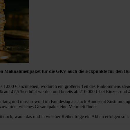
en Maßnahmenpaket für die GKV auch die Eckpunkte für den Bund
 1.000 € anzuheben, wodurch ein größerer Teil des Einkommens steuerfr
5 % auf 47,5 % erhöht werden und bereits ab 210.000 € bei Einzel- un
Anfang und muss sowohl im Bundestag als auch Bundesrat Zustimmung f
zuwarten, welches Gesamtpaket eine Mehrheit findet.
it noch, wann das und in welcher Reihenfolge ein Abbau erfolgen soll.